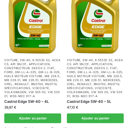
VOITURE
,
5W-40
,
9.55535 S2
,
ACEA
VOITURE
,
5W-40
,
9.55535 S2
,
ACEA
C3
,
API SN/CF
,
APPLICATION
,
C3
,
API SN/CF
,
APPLICATION
,
CONSTRUCTEUR
,
DEXOS 2
,
FIAT
,
CONSTRUCTEUR
,
DEXOS 2
,
FIAT
,
FORD
,
GM-LL-A-025
,
GM-LL-B-025
,
FORD
,
GM-LL-A-025
,
GM-LL-B-025
,
HUILE MOTEUR VOITURE
,
MB 226.5
,
HUILE MOTEUR VOITURE
,
MB 226.5
,
MB 229.31
,
MB 229.51
,
MERCEDES
,
MB 229.31
,
MB 229.51
,
MERCEDES
,
OPEL
,
RENAULT
,
RN0700
,
RN0710
,
OPEL
,
RENAULT
,
RN0700
,
RN0710
,
SPÉCIFICATIONS
,
VISCOSITÉ
,
SPÉCIFICATIONS
,
VISCOSITÉ
,
VOLKSWAGEN
,
VW 505 00
,
VW 505
VOLKSWAGEN
,
VW 505 00
,
VW 505
01
,
WSS-M2C 917-A
01
,
WSS-M2C 917-A
Castrol Edge 5W-40 – 4L
Castrol Edge 5W-40 – 5L
39,87
€
47,10
€
Ajouter au panier
Ajouter au panier