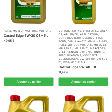
HUILE MOTEUR VOITURE
,
VOITURE
VOITURE
,
5W-40
,
9.55535 S2
,
ACEA
C3
,
API SN/CF
,
APPLICATION
,
Castrol Edge 5W-30 C3 – 5 L
CONSTRUCTEUR
,
DEXOS 2
,
FIAT
,
49,95
€
FORD
,
GM-LL-A-025
,
GM-LL-B-025
,
HUILE MOTEUR VOITURE
,
MB 226.5
,
MB 229.31
,
MB 229.51
,
MERCEDES
,
OPEL
,
RENAULT
,
RN0700
,
RN0710
,
SPÉCIFICATIONS
,
VISCOSITÉ
,
VOLKSWAGEN
,
VW 505 00
,
VW 505
01
,
WSS-M2C 917-A
Castrol Edge 5W-40 – 1L
11,42
€
Ajouter au panier
Ajouter au panier