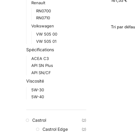
161,55
€
Renault
RN0700
RN0710
Volkswagen
VW 505 00
VW 505 01
Spécifications
ACEA C3
API SN Plus
API SN/CF
Viscosité
5W-30
5W-40
Castrol
(2)
Castrol Edge
(2)