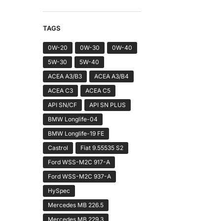
TAGS
0W-20
0W-30
0W-40
5W-30
5W-40
ACEA A3/B3
ACEA A3/B4
ACEA C3
ACEA C5
API SN/CF
API SN PLUS
BMW Longlife-04
BMW Longlife-19 FE
Castrol
Fiat 9.55535 S2
Ford WSS-M2C 917-A
Ford WSS-M2C 937-A
HySpec
Mercedes MB 226.5
Mercedes MB 229.3