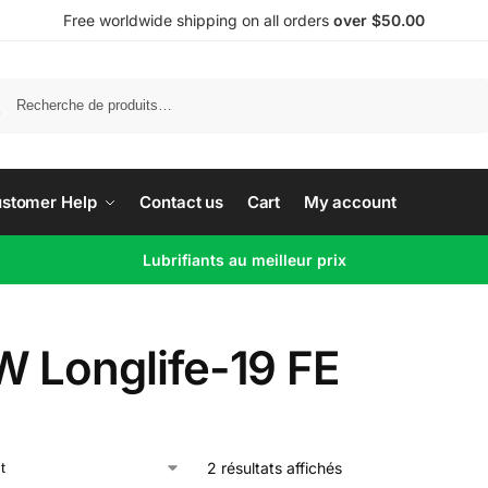
Free worldwide shipping on all orders
over $50.00
Recherche
stomer Help
Contact us
Cart
My account
Lubrifiants au meilleur prix
 Longlife-19 FE
2 résultats affichés