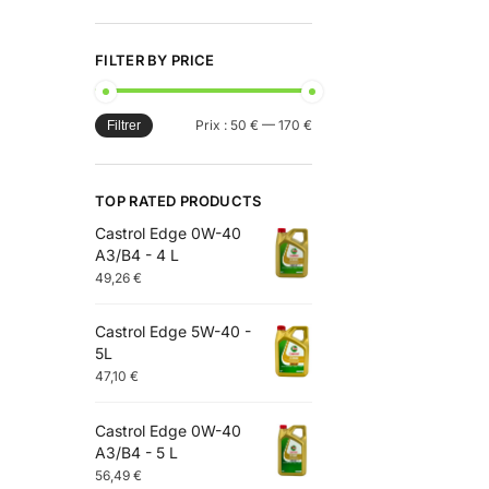
FILTER BY PRICE
Prix :
50 €
—
170 €
Filtrer
TOP RATED PRODUCTS
Castrol Edge 0W-40
A3/B4 - 4 L
49,26
€
Castrol Edge 5W-40 -
5L
47,10
€
Castrol Edge 0W-40
A3/B4 - 5 L
56,49
€