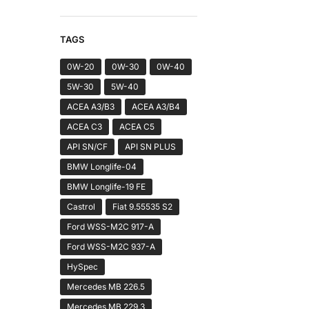
TAGS
0W-20
0W-30
0W-40
5W-30
5W-40
ACEA A3/B3
ACEA A3/B4
ACEA C3
ACEA C5
API SN/CF
API SN PLUS
BMW Longlife-04
BMW Longlife-19 FE
Castrol
Fiat 9.55535 S2
Ford WSS-M2C 917-A
Ford WSS-M2C 937-A
HySpec
Mercedes MB 226.5
Mercedes MB 229.3