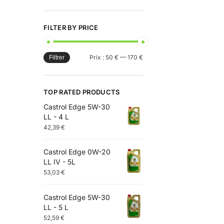
FILTER BY PRICE
Prix :
50 €
—
170 €
Filtrer
TOP RATED PRODUCTS
Castrol Edge 5W-30
LL - 4 L
42,39
€
Castrol Edge 0W-20
LL IV - 5L
53,03
€
Castrol Edge 5W-30
LL - 5 L
52,59
€