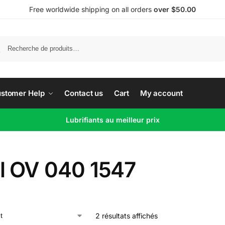
Free worldwide shipping on all orders
over $50.00
Recherche
stomer Help
Contact us
Cart
My account
Lubrifiants au meilleur prix
l OV 040 1547
2 résultats affichés