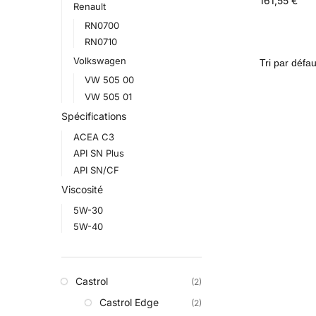
161,55
€
Renault
RN0700
RN0710
Volkswagen
VW 505 00
VW 505 01
Spécifications
ACEA C3
API SN Plus
API SN/CF
Viscosité
5W-30
5W-40
Castrol
(2)
Castrol Edge
(2)