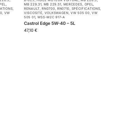
226.5
,
B-025
,
HUILE MOTEUR VOITURE
,
MB 226.5
,
PEL
,
MB 229.31
,
MB 229.51
,
MERCEDES
,
OPEL
,
CATIONS
,
RENAULT
,
RN0700
,
RN0710
,
SPÉCIFICATIONS
,
00
,
VW
VISCOSITÉ
,
VOLKSWAGEN
,
VW 505 00
,
VW
505 01
,
WSS-M2C 917-A
Castrol Edge 5W-40 – 5L
47,10
€