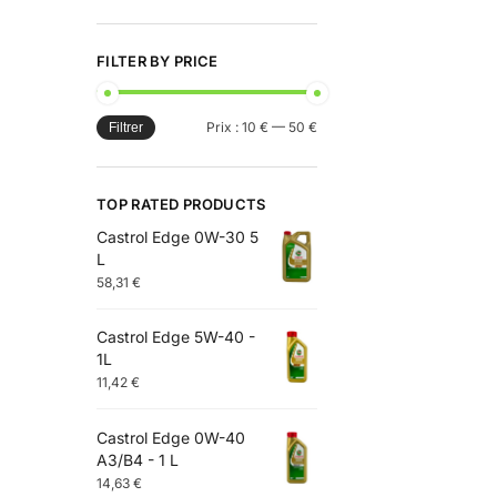
FILTER BY PRICE
Prix :
10 €
—
50 €
Filtrer
TOP RATED PRODUCTS
Castrol Edge 0W-30 5
L
58,31
€
Castrol Edge 5W-40 -
1L
11,42
€
Castrol Edge 0W-40
A3/B4 - 1 L
14,63
€