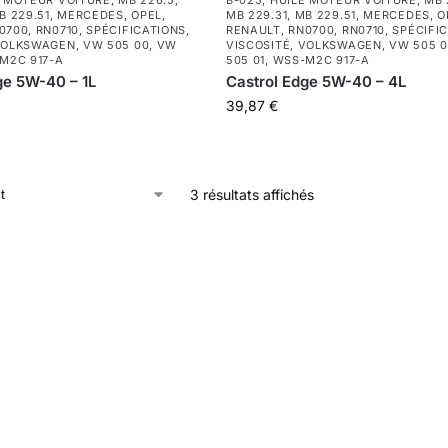
E MOTEUR VOITURE
,
MB 226.5
,
B-025
,
HUILE MOTEUR VOITURE
,
MB 
B 229.51
,
MERCEDES
,
OPEL
,
MB 229.31
,
MB 229.51
,
MERCEDES
,
O
0700
,
RN0710
,
SPÉCIFICATIONS
,
RENAULT
,
RN0700
,
RN0710
,
SPÉCIFI
OLKSWAGEN
,
VW 505 00
,
VW
VISCOSITÉ
,
VOLKSWAGEN
,
VW 505 
M2C 917-A
505 01
,
WSS-M2C 917-A
ge 5W-40 – 1L
Castrol Edge 5W-40 – 4L
39,87
€
3 résultats affichés