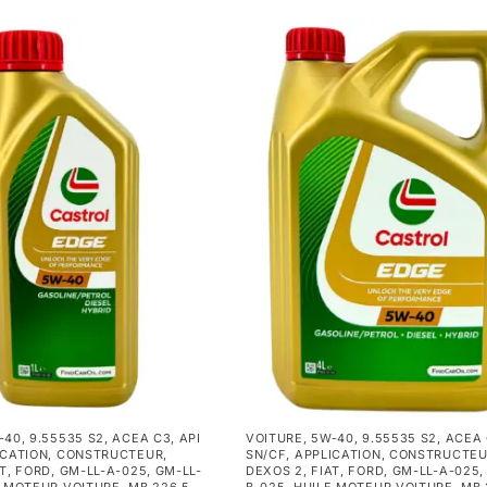
-40
,
9.55535 S2
,
ACEA C3
,
API
VOITURE
,
5W-40
,
9.55535 S2
,
ACEA
ICATION
,
CONSTRUCTEUR
,
SN/CF
,
APPLICATION
,
CONSTRUCTE
AT
,
FORD
,
GM-LL-A-025
,
GM-LL-
DEXOS 2
,
FIAT
,
FORD
,
GM-LL-A-025