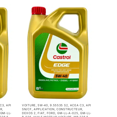
 C3
,
API
VOITURE
,
5W-40
,
9.55535 S2
,
ACEA C3
,
API
UR
,
SN/CF
,
APPLICATION
,
CONSTRUCTEUR
,
,
GM-LL-
DEXOS 2
,
FIAT
,
FORD
,
GM-LL-A-025
,
GM-LL-