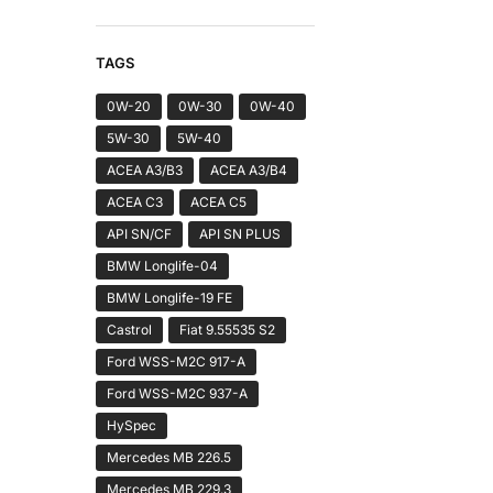
TAGS
0W-20
0W-30
0W-40
5W-30
5W-40
ACEA A3/B3
ACEA A3/B4
ACEA C3
ACEA C5
API SN/CF
API SN PLUS
BMW Longlife-04
BMW Longlife-19 FE
Castrol
Fiat 9.55535 S2
Ford WSS-M2C 917-A
Ford WSS-M2C 937-A
HySpec
Mercedes MB 226.5
Mercedes MB 229.3