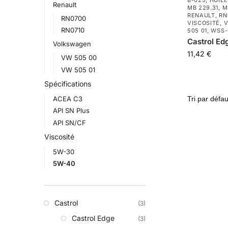
B-025
,
HUIL
Renault
MB 229.31
,
M
RENAULT
,
RN
RN0700
VISCOSITÉ
,
V
RN0710
505 01
,
WSS-
Castrol Ed
Volkswagen
11,42
€
VW 505 00
VW 505 01
Spécifications
ACEA C3
API SN Plus
API SN/CF
Viscosité
5W-30
5W-40
Castrol
(3)
Castrol Edge
(3)