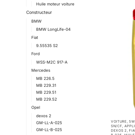
Huile moteur voiture
Constructeur
BMW
BMW LongLife-04
Fiat
9.55535 S2
Ford
WSS-M2C 917-A
Mercedes
MB 226.5
MB 229.31
MB 229.51
MB 229.52
Opel
dexos 2
VOITURE
,
5W
GM-LL-A-025
SN/CF
,
APPL
GM-LL-B-025
DEXOS 2
,
FI