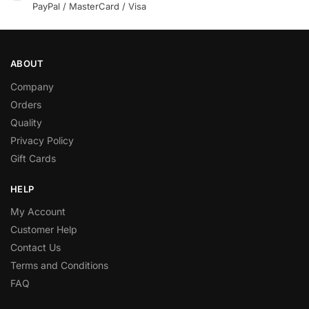
PayPal / MasterCard / Visa
ABOUT
Company
Orders
Quality
Privacy Policy
Gift Cards
HELP
My Account
Customer Help
Contact Us
Terms and Conditions
FAQ