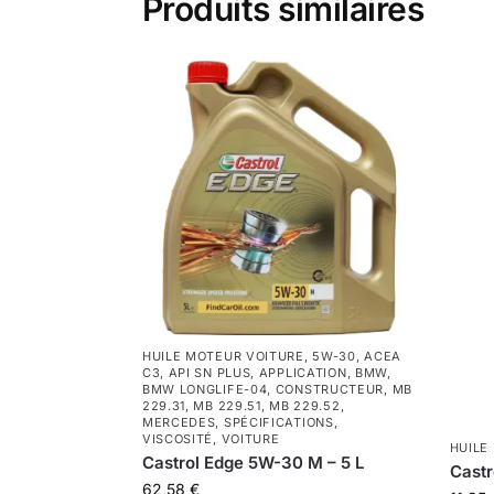
Produits similaires
HUILE MOTEUR VOITURE
,
5W-30
,
ACEA
C3
,
API SN PLUS
,
APPLICATION
,
BMW
,
BMW LONGLIFE-04
,
CONSTRUCTEUR
,
MB
229.31
,
MB 229.51
,
MB 229.52
,
MERCEDES
,
SPÉCIFICATIONS
,
VISCOSITÉ
,
VOITURE
HUILE
Castrol Edge 5W-30 M – 5 L
Castr
62,58
€