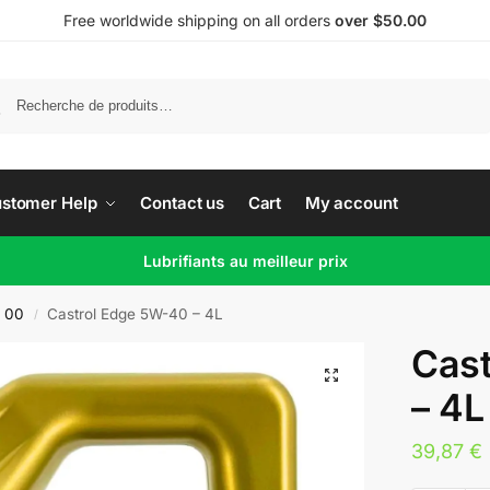
Free worldwide shipping on all orders
over $50.00
Recherche
stomer Help
Contact us
Cart
My account
Lubrifiants au meilleur prix
 00
Castrol Edge 5W-40 – 4L
/
Cas
– 4L
39,87
€