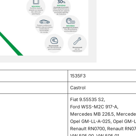
1535F3
Castrol
Fiat 9.55535 S2,
Ford WSS-M2C 917-A,
Mercedes MB 226.5, Mercede
Opel GM-LL-A-025, Opel GM-L
Renault RN0700, Renault RN07
VW 505 00, VW 505 01