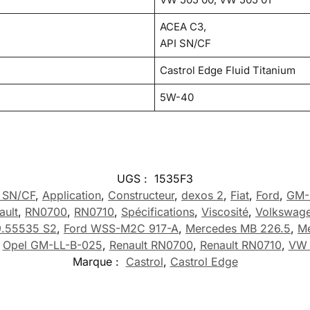
ACEA C3,
API SN/CF
Castrol Edge Fluid Titanium
5W-40
UGS :
1535F3
 SN/CF
,
Application
,
Constructeur
,
dexos 2
,
Fiat
,
Ford
,
GM-
ault
,
RN0700
,
RN0710
,
Spécifications
,
Viscosité
,
Volkswag
 9.55535 S2
,
Ford WSS-M2C 917-A
,
Mercedes MB 226.5
,
Me
,
Opel GM-LL-B-025
,
Renault RN0700
,
Renault RN0710
,
VW 
Marque :
Castrol
,
Castrol Edge