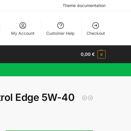
Theme documentation
My Account
Customer Help
Checkout
0,00
€
0
trol Edge 5W-40