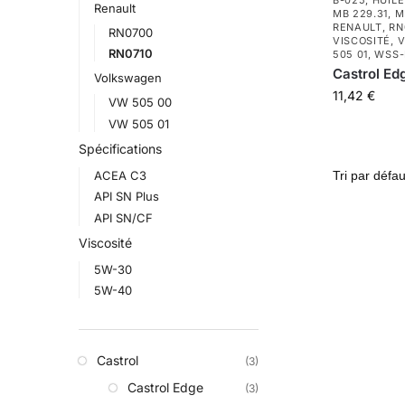
B-025
,
HUIL
Renault
MB 229.31
,
M
RENAULT
,
RN
RN0700
VISCOSITÉ
,
V
RN0710
505 01
,
WSS-
Castrol Ed
Volkswagen
11,42
€
VW 505 00
VW 505 01
Spécifications
ACEA C3
API SN Plus
API SN/CF
Viscosité
5W-30
5W-40
Castrol
(3)
Castrol Edge
(3)