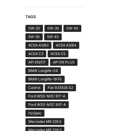
TAGS
0W-20
0W-30
0W-40
5W-30
5W-40
ACEA A3/B3
ACEA A3/B4
ACEA C3
ACEA C5
API SN/CF
API SN PLUS
BMW Longlife-04
BMW Longlife-19 FE
Castrol
Fiat 9.55535 S2
Ford WSS-M2C 917-A
Ford WSS-M2C 937-A
HySpec
Mercedes MB 226.5
Mercedes MB 229.3