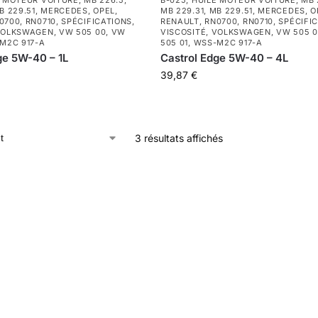
E MOTEUR VOITURE
,
MB 226.5
,
B-025
,
HUILE MOTEUR VOITURE
,
MB 
B 229.51
,
MERCEDES
,
OPEL
,
MB 229.31
,
MB 229.51
,
MERCEDES
,
O
0700
,
RN0710
,
SPÉCIFICATIONS
,
RENAULT
,
RN0700
,
RN0710
,
SPÉCIFI
OLKSWAGEN
,
VW 505 00
,
VW
VISCOSITÉ
,
VOLKSWAGEN
,
VW 505 
M2C 917-A
505 01
,
WSS-M2C 917-A
ge 5W-40 – 1L
Castrol Edge 5W-40 – 4L
39,87
€
3 résultats affichés