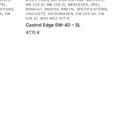
226.5
,
B-025
,
HUILE MOTEUR VOITURE
,
MB 226.5
,
PEL
,
MB 229.31
,
MB 229.51
,
MERCEDES
,
OPEL
,
CATIONS
,
RENAULT
,
RN0700
,
RN0710
,
SPÉCIFICATIONS
,
00
,
VW
VISCOSITÉ
,
VOLKSWAGEN
,
VW 505 00
,
VW
505 01
,
WSS-M2C 917-A
Castrol Edge 5W-40 – 5L
47,10
€