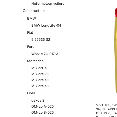
Huile moteur voiture
Constructeur
BMW
BMW LongLife-04
Fiat
9.55535 S2
Ford
WSS-M2C 917-A
Mercedes
MB 226.5
MB 229.31
MB 229.51
MB 229.52
Opel
dexos 2
VOITURE
,
5W
GM-LL-A-025
SN/CF
,
APPL
GM-LL-B-025
DEXOS 2
,
FI