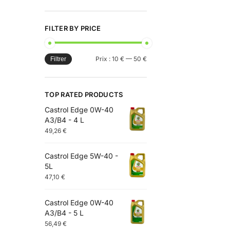
FILTER BY PRICE
Prix :
10 €
—
50 €
Filtrer
TOP RATED PRODUCTS
Castrol Edge 0W-40
A3/B4 - 4 L
49,26
€
Castrol Edge 5W-40 -
5L
47,10
€
Castrol Edge 0W-40
A3/B4 - 5 L
56,49
€