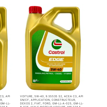
 C3
,
API
VOITURE
,
5W-40
,
9.55535 S2
,
ACEA C3
,
API
UR
,
SN/CF
,
APPLICATION
,
CONSTRUCTEUR
,
,
GM-LL-
DEXOS 2
,
FIAT
,
FORD
,
GM-LL-A-025
,
GM-LL-