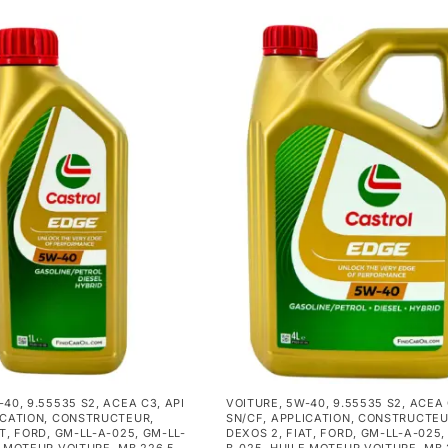
-40
,
9.55535 S2
,
ACEA C3
,
API
VOITURE
,
5W-40
,
9.55535 S2
,
ACEA
ICATION
,
CONSTRUCTEUR
,
SN/CF
,
APPLICATION
,
CONSTRUCTE
AT
,
FORD
,
GM-LL-A-025
,
GM-LL-
DEXOS 2
,
FIAT
,
FORD
,
GM-LL-A-025