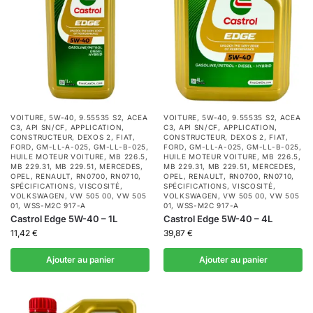
VOITURE
,
5W-40
,
9.55535 S2
,
ACEA
VOITURE
,
5W-40
,
9.55535 S2
,
ACEA
C3
,
API SN/CF
,
APPLICATION
,
C3
,
API SN/CF
,
APPLICATION
,
CONSTRUCTEUR
,
DEXOS 2
,
FIAT
,
CONSTRUCTEUR
,
DEXOS 2
,
FIAT
,
FORD
,
GM-LL-A-025
,
GM-LL-B-025
,
FORD
,
GM-LL-A-025
,
GM-LL-B-025
,
HUILE MOTEUR VOITURE
,
MB 226.5
,
HUILE MOTEUR VOITURE
,
MB 226.5
,
MB 229.31
,
MB 229.51
,
MERCEDES
,
MB 229.31
,
MB 229.51
,
MERCEDES
,
OPEL
,
RENAULT
,
RN0700
,
RN0710
,
OPEL
,
RENAULT
,
RN0700
,
RN0710
,
SPÉCIFICATIONS
,
VISCOSITÉ
,
SPÉCIFICATIONS
,
VISCOSITÉ
,
VOLKSWAGEN
,
VW 505 00
,
VW 505
VOLKSWAGEN
,
VW 505 00
,
VW 505
01
,
WSS-M2C 917-A
01
,
WSS-M2C 917-A
Castrol Edge 5W-40 – 1L
Castrol Edge 5W-40 – 4L
11,42
€
39,87
€
Ajouter au panier
Ajouter au panier