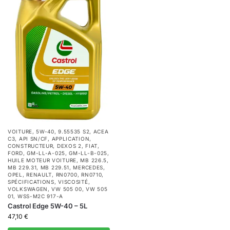
VOITURE
,
5W-40
,
9.55535 S2
,
ACEA
C3
,
API SN/CF
,
APPLICATION
,
CONSTRUCTEUR
,
DEXOS 2
,
FIAT
,
FORD
,
GM-LL-A-025
,
GM-LL-B-025
,
HUILE MOTEUR VOITURE
,
MB 226.5
,
MB 229.31
,
MB 229.51
,
MERCEDES
,
OPEL
,
RENAULT
,
RN0700
,
RN0710
,
SPÉCIFICATIONS
,
VISCOSITÉ
,
VOLKSWAGEN
,
VW 505 00
,
VW 505
01
,
WSS-M2C 917-A
Castrol Edge 5W-40 – 5L
47,10
€