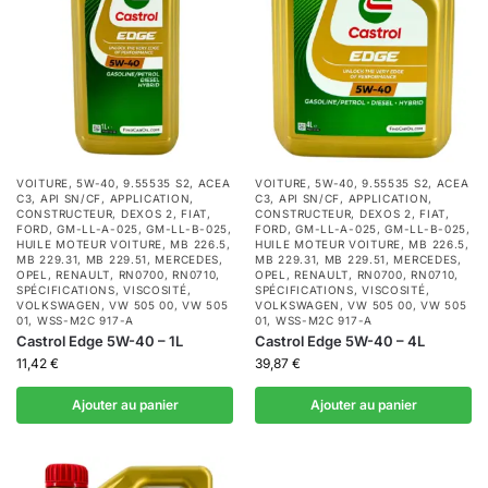
VOITURE
,
5W-40
,
9.55535 S2
,
ACEA
VOITURE
,
5W-40
,
9.55535 S2
,
ACEA
C3
,
API SN/CF
,
APPLICATION
,
C3
,
API SN/CF
,
APPLICATION
,
CONSTRUCTEUR
,
DEXOS 2
,
FIAT
,
CONSTRUCTEUR
,
DEXOS 2
,
FIAT
,
FORD
,
GM-LL-A-025
,
GM-LL-B-025
,
FORD
,
GM-LL-A-025
,
GM-LL-B-025
,
HUILE MOTEUR VOITURE
,
MB 226.5
,
HUILE MOTEUR VOITURE
,
MB 226.5
,
MB 229.31
,
MB 229.51
,
MERCEDES
,
MB 229.31
,
MB 229.51
,
MERCEDES
,
OPEL
,
RENAULT
,
RN0700
,
RN0710
,
OPEL
,
RENAULT
,
RN0700
,
RN0710
,
SPÉCIFICATIONS
,
VISCOSITÉ
,
SPÉCIFICATIONS
,
VISCOSITÉ
,
VOLKSWAGEN
,
VW 505 00
,
VW 505
VOLKSWAGEN
,
VW 505 00
,
VW 505
01
,
WSS-M2C 917-A
01
,
WSS-M2C 917-A
Castrol Edge 5W-40 – 1L
Castrol Edge 5W-40 – 4L
11,42
€
39,87
€
Ajouter au panier
Ajouter au panier