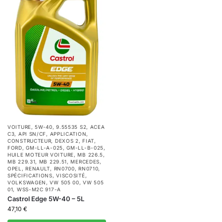
VOITURE
,
5W-40
,
9.55535 S2
,
ACEA
C3
,
API SN/CF
,
APPLICATION
,
CONSTRUCTEUR
,
DEXOS 2
,
FIAT
,
FORD
,
GM-LL-A-025
,
GM-LL-B-025
,
HUILE MOTEUR VOITURE
,
MB 226.5
,
MB 229.31
,
MB 229.51
,
MERCEDES
,
OPEL
,
RENAULT
,
RN0700
,
RN0710
,
SPÉCIFICATIONS
,
VISCOSITÉ
,
VOLKSWAGEN
,
VW 505 00
,
VW 505
01
,
WSS-M2C 917-A
Castrol Edge 5W-40 – 5L
47,10
€