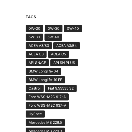
TAGS
0W-20
0W-30
0W-40
5W-30
5W-40
ACEA A3/B3
ACEA A3/B4
ACEA C3
ACEA C5
API SN/CF
API SN PLUS
BMW Longlife-04
BMW Longlife-19 FE
Castrol
Fiat 9.55535 S2
Ford WSS-M2C 917-A
Ford WSS-M2C 937-A
HySpec
Mercedes MB 226.5
Mercedes MB 229.3