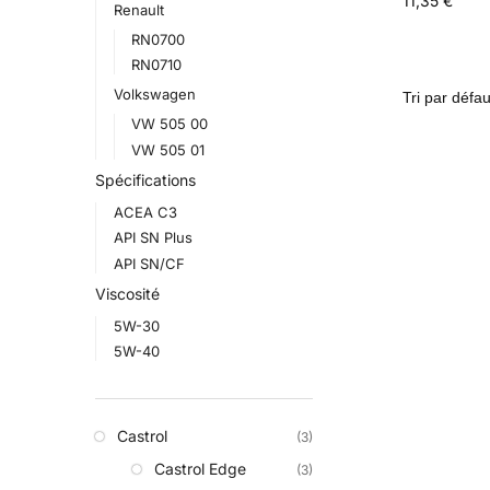
11,35
€
Renault
RN0700
RN0710
Volkswagen
VW 505 00
VW 505 01
Spécifications
ACEA C3
API SN Plus
API SN/CF
Viscosité
5W-30
5W-40
Castrol
(3)
Castrol Edge
(3)