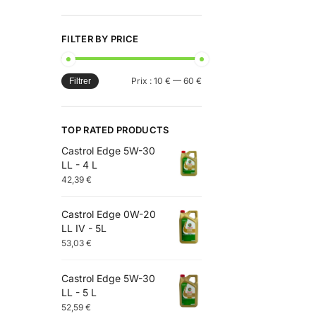
FILTER BY PRICE
Prix :
10 €
—
60 €
Filtrer
TOP RATED PRODUCTS
Castrol Edge 5W-30
LL - 4 L
42,39
€
Castrol Edge 0W-20
LL IV - 5L
53,03
€
Castrol Edge 5W-30
LL - 5 L
52,59
€