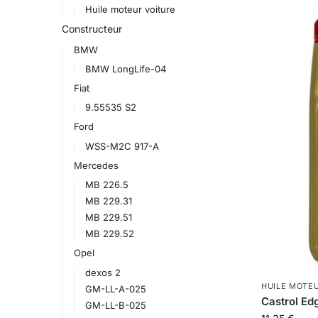
Huile moteur voiture
Constructeur
BMW
BMW LongLife-04
Fiat
9.55535 S2
Ford
WSS-M2C 917-A
Mercedes
MB 226.5
MB 229.31
MB 229.51
MB 229.52
Opel
dexos 2
HUILE MOTE
GM-LL-A-025
Castrol Ed
GM-LL-B-025