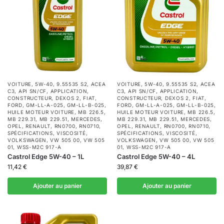
VOITURE
,
5W-40
,
9.55535 S2
,
ACEA
VOITURE
,
5W-40
,
9.55535 S2
,
ACEA
C3
,
API SN/CF
,
APPLICATION
,
C3
,
API SN/CF
,
APPLICATION
,
CONSTRUCTEUR
,
DEXOS 2
,
FIAT
,
CONSTRUCTEUR
,
DEXOS 2
,
FIAT
,
FORD
,
GM-LL-A-025
,
GM-LL-B-025
,
FORD
,
GM-LL-A-025
,
GM-LL-B-025
,
HUILE MOTEUR VOITURE
,
MB 226.5
,
HUILE MOTEUR VOITURE
,
MB 226.5
,
MB 229.31
,
MB 229.51
,
MERCEDES
,
MB 229.31
,
MB 229.51
,
MERCEDES
,
OPEL
,
RENAULT
,
RN0700
,
RN0710
,
OPEL
,
RENAULT
,
RN0700
,
RN0710
,
SPÉCIFICATIONS
,
VISCOSITÉ
,
SPÉCIFICATIONS
,
VISCOSITÉ
,
VOLKSWAGEN
,
VW 505 00
,
VW 505
VOLKSWAGEN
,
VW 505 00
,
VW 505
01
,
WSS-M2C 917-A
01
,
WSS-M2C 917-A
Castrol Edge 5W-40 – 1L
Castrol Edge 5W-40 – 4L
11,42
€
39,87
€
Ajouter au panier
Ajouter au panier