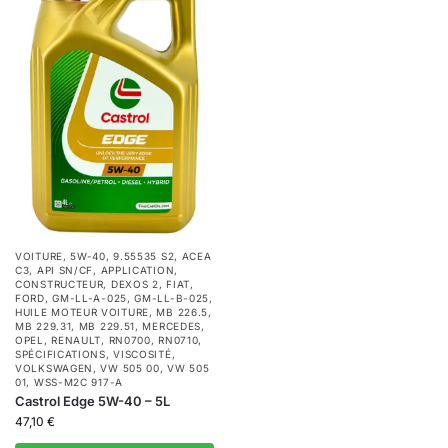
VOITURE
,
5W-40
,
9.55535 S2
,
ACEA
C3
,
API SN/CF
,
APPLICATION
,
CONSTRUCTEUR
,
DEXOS 2
,
FIAT
,
FORD
,
GM-LL-A-025
,
GM-LL-B-025
,
HUILE MOTEUR VOITURE
,
MB 226.5
,
MB 229.31
,
MB 229.51
,
MERCEDES
,
OPEL
,
RENAULT
,
RN0700
,
RN0710
,
SPÉCIFICATIONS
,
VISCOSITÉ
,
VOLKSWAGEN
,
VW 505 00
,
VW 505
01
,
WSS-M2C 917-A
Castrol Edge 5W-40 – 5L
47,10
€