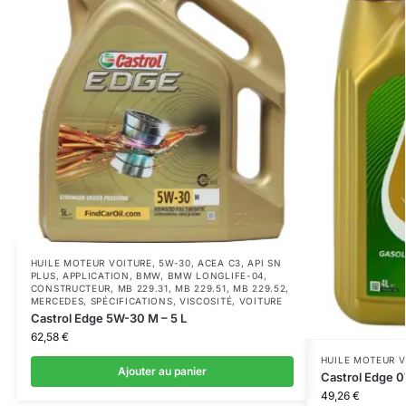
HUILE MOTEUR VOITURE
,
5W-30
,
ACEA C3
,
API SN
PLUS
,
APPLICATION
,
BMW
,
BMW LONGLIFE-04
,
CONSTRUCTEUR
,
MB 229.31
,
MB 229.51
,
MB 229.52
,
MERCEDES
,
SPÉCIFICATIONS
,
VISCOSITÉ
,
VOITURE
Castrol Edge 5W-30 M – 5 L
62,58
€
HUILE MOTEUR V
Ajouter au panier
Castrol Edge 
49,26
€