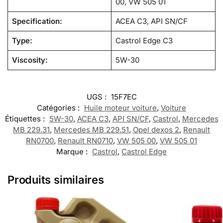
00, VW 505 01
Specification:
ACEA C3, API SN/CF
Type:
Castrol Edge C3
Viscosity:
5W-30
UGS :
15F7EC
Catégories :
Huile moteur voiture
,
Voiture
Étiquettes :
5W-30
,
ACEA C3
,
API SN/CF
,
Castrol
,
Mercedes
MB 229.31
,
Mercedes MB 229.51
,
Opel dexos 2
,
Renault
RN0700
,
Renault RN0710
,
VW 505 00
,
VW 505 01
Marque :
Castrol
,
Castrol Edge
Produits similaires