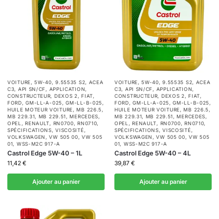
VOITURE
,
5W-40
,
9.55535 S2
,
ACEA
VOITURE
,
5W-40
,
9.55535 S2
,
ACEA
C3
,
API SN/CF
,
APPLICATION
,
C3
,
API SN/CF
,
APPLICATION
,
CONSTRUCTEUR
,
DEXOS 2
,
FIAT
,
CONSTRUCTEUR
,
DEXOS 2
,
FIAT
,
FORD
,
GM-LL-A-025
,
GM-LL-B-025
,
FORD
,
GM-LL-A-025
,
GM-LL-B-025
,
HUILE MOTEUR VOITURE
,
MB 226.5
,
HUILE MOTEUR VOITURE
,
MB 226.5
,
MB 229.31
,
MB 229.51
,
MERCEDES
,
MB 229.31
,
MB 229.51
,
MERCEDES
,
OPEL
,
RENAULT
,
RN0700
,
RN0710
,
OPEL
,
RENAULT
,
RN0700
,
RN0710
,
SPÉCIFICATIONS
,
VISCOSITÉ
,
SPÉCIFICATIONS
,
VISCOSITÉ
,
VOLKSWAGEN
,
VW 505 00
,
VW 505
VOLKSWAGEN
,
VW 505 00
,
VW 505
01
,
WSS-M2C 917-A
01
,
WSS-M2C 917-A
Castrol Edge 5W-40 – 1L
Castrol Edge 5W-40 – 4L
11,42
€
39,87
€
Ajouter au panier
Ajouter au panier