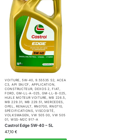
VOITURE
,
5W-40
,
9.55535 S2
,
ACEA
C3
,
API SN/CF
,
APPLICATION
,
CONSTRUCTEUR
,
DEXOS 2
,
FIAT
,
FORD
,
GM-LL-A-025
,
GM-LL-B-025
,
HUILE MOTEUR VOITURE
,
MB 226.5
,
MB 229.31
,
MB 229.51
,
MERCEDES
,
OPEL
,
RENAULT
,
RN0700
,
RN0710
,
SPÉCIFICATIONS
,
VISCOSITÉ
,
VOLKSWAGEN
,
VW 505 00
,
VW 505
01
,
WSS-M2C 917-A
Castrol Edge 5W-40 – 5L
47,10
€